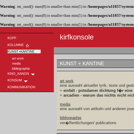
Warning
: mt_rand(): max(0) is smaller than min(1) in
/homepages/u11857/system/
Warning
: mt_rand(): max(0) is smaller than min(1) in
/homepages/u11857/system/
Warning
: mt_rand(): max(0) is smaller than min(1) in
/homepages/u11857/system/
kirfkonsole
KOPF
KOLUMNE
KOMPASS
KUNST+KANTINE
art work
KUNST + KANTINE
media
bibliographie
KINO_KANON
KONSUM
art work
eine auswahl aktueller lyrik, texte und ge
KOMMUNIKATION
+
einfalt - potsdamer dichtung f�r eine 
+
arcadien - warum das nichts nicht nich
media
eine auswahl von artikeln und anderen jour
bibliographie
ver�ffentlichungen/ publications