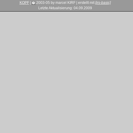
KOPF
|
�
2003-05
by
marcel KIRF | erstellt mit
[irs-basic]
Letzte Aktualisierung: 04.09.2009