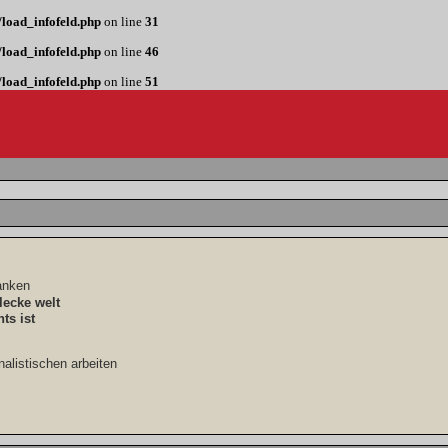
load_infofeld.php
on line
31
load_infofeld.php
on line
46
load_infofeld.php
on line
51
danken
lecke welt
ts ist
nalistischen arbeiten