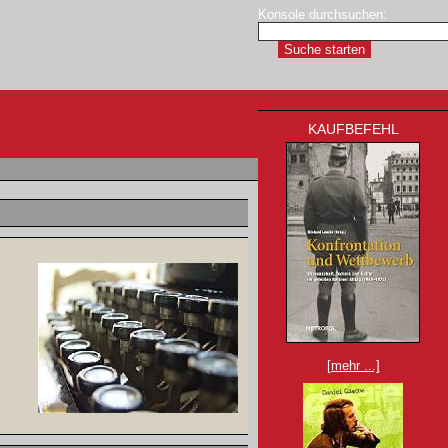
Konsole durchsuchen:
KAUFBEFEHL
[mehr ...]